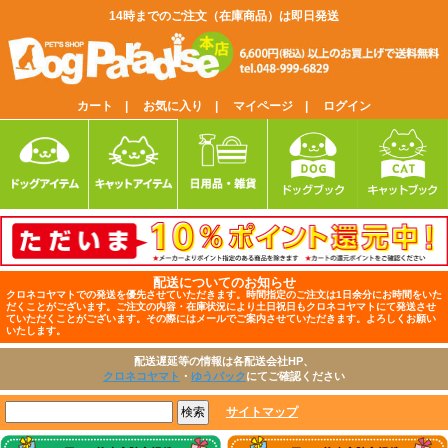
14時までのご注文（在庫商品）は即日発送
カート |
お気に入り |
マイページ |
ログイン
配送についてのお知らせ
クロネコヤマトでの発送を優先させていただきます。時間指定のご注文は1日余分にお時間をいた
だくことがございます。ご注文の内容・在庫状況により土日祝日もクロネコヤマトにて発送させ
ていただくことがございます。その際にはメールでご案内させていただきます。よろしくお願い
いたします。
配送遅延等の情報は各配送会社HP、
クロネコヤマト
・
ゆうパック
にてご確認ください
サイトマップ