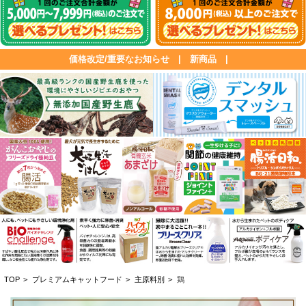
価格改定/重要なお知らせ
|
新商品
|
TOP
>
プレミアムキャットフード
>
主原料別
>
鶏