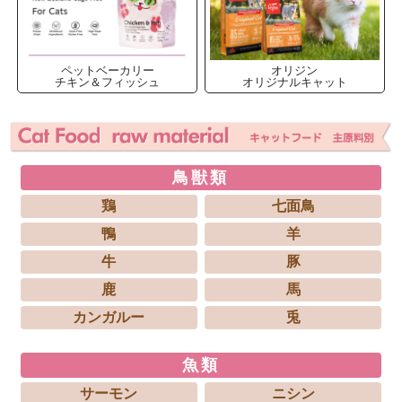
ペットベーカリー
オリジン
チキン＆フィッシュ
オリジナルキャット
鳥獣類
鶏
七面鳥
鴨
羊
牛
豚
鹿
馬
カンガルー
兎
魚類
サーモン
ニシン