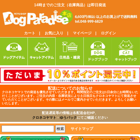
14時までのご注文（在庫商品）は即日発送
カート |
お気に入り |
マイページ |
ログイン
配送についてのお知らせ
クロネコヤマトでの発送を優先させていただきます。時間指定のご注文は1日余分にお時間をいた
だくことがございます。ご注文の内容・在庫状況により土日祝日もクロネコヤマトにて発送させ
ていただくことがございます。その際にはメールでご案内させていただきます。よろしくお願い
いたします。
配送遅延等の情報は各配送会社HP、
クロネコヤマト
・
ゆうパック
にてご確認ください
サイトマップ