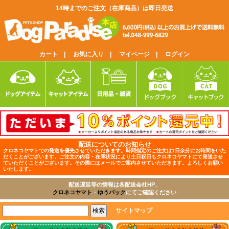
14時までのご注文（在庫商品）は即日発送
カート |
お気に入り |
マイページ |
ログイン
配送についてのお知らせ
クロネコヤマトでの発送を優先させていただきます。時間指定のご注文は1日余分にお時間をいた
だくことがございます。ご注文の内容・在庫状況により土日祝日もクロネコヤマトにて発送させ
ていただくことがございます。その際にはメールでご案内させていただきます。よろしくお願い
いたします。
配送遅延等の情報は各配送会社HP、
クロネコヤマト
・
ゆうパック
にてご確認ください
サイトマップ