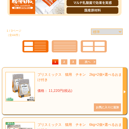
1 / 3ページ
（全44件）
1
2
3
次へ
ブリスミックス 猫用 チキン 2kg×2個+選べるおま
け付き
価格： 11,220円(税込)
ブリスミックス 猫用 チキン 6kg×2個+選べるおま