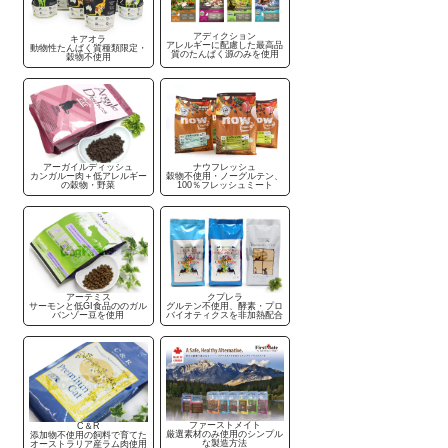
アディクション
キアオラ
アレルギーに配慮した最高品
動物性たんぱく質種類限定・
質のたんぱく源のみを使用
穀物不使用
アーガイルディッシュ
ナウフレッシュ
カンガルー肉＋低アレルギー
穀物不使用・ノーグルテン、
の穀物・野菜
100％フレッシュミート
アーテミス
クプレラ
サーモンと低GI食品ののガル
グルテン不使用、酵素・プロ
バンゾー豆を使用
バイオティクスを非加熱配合
ファーストメイト
C＆R
厳選素材のみ使用のシンプル
添加物不使用の飼料で育てた
な製造方法
オーストラリア産ラム肉使用