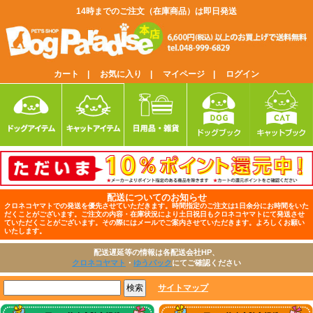
14時までのご注文（在庫商品）は即日発送
カート |
お気に入り |
マイページ |
ログイン
配送についてのお知らせ
クロネコヤマトでの発送を優先させていただきます。時間指定のご注文は1日余分にお時間をいた
だくことがございます。ご注文の内容・在庫状況により土日祝日もクロネコヤマトにて発送させ
ていただくことがございます。その際にはメールでご案内させていただきます。よろしくお願い
いたします。
配送遅延等の情報は各配送会社HP、
クロネコヤマト
・
ゆうパック
にてご確認ください
サイトマップ