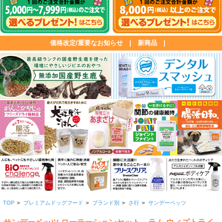
価格改定/重要なお知らせ
|
新商品
|
TOP
>
プレミアムドッグフード
>
ブランド別
>
さ行
>
サンデーペッツ