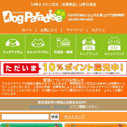
14時までのご注文（在庫商品）は即日発送
カート |
お気に入り |
マイページ |
ログイン
配送についてのお知らせ
クロネコヤマトでの発送を優先させていただきます。時間指定のご注文は1日余分にお時間をいた
だくことがございます。ご注文の内容・在庫状況により土日祝日もクロネコヤマトにて発送させ
ていただくことがございます。その際にはメールでご案内させていただきます。よろしくお願い
いたします。
配送遅延等の情報は各配送会社HP、
クロネコヤマト
・
ゆうパック
にてご確認ください
サイトマップ