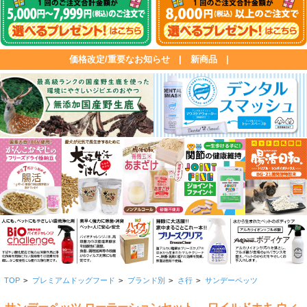
価格改定/重要なお知らせ
|
新商品
|
TOP
>
プレミアムドッグフード
>
ブランド別
>
さ行
>
サンデーペッツ