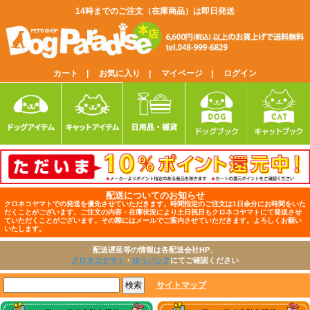
14時までのご注文（在庫商品）は即日発送
カート |
お気に入り |
マイページ |
ログイン
配送についてのお知らせ
クロネコヤマトでの発送を優先させていただきます。時間指定のご注文は1日余分にお時間をいた
だくことがございます。ご注文の内容・在庫状況により土日祝日もクロネコヤマトにて発送させ
ていただくことがございます。その際にはメールでご案内させていただきます。よろしくお願い
いたします。
配送遅延等の情報は各配送会社HP、
クロネコヤマト
・
ゆうパック
にてご確認ください
サイトマップ