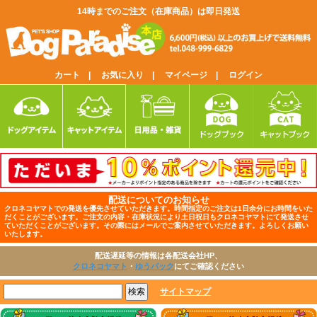
14時までのご注文（在庫商品）は即日発送
カート |
お気に入り |
マイページ |
ログイン
配送についてのお知らせ
クロネコヤマトでの発送を優先させていただきます。時間指定のご注文は1日余分にお時間をいた
だくことがございます。ご注文の内容・在庫状況により土日祝日もクロネコヤマトにて発送させ
ていただくことがございます。その際にはメールでご案内させていただきます。よろしくお願い
いたします。
配送遅延等の情報は各配送会社HP、
クロネコヤマト
・
ゆうパック
にてご確認ください
サイトマップ