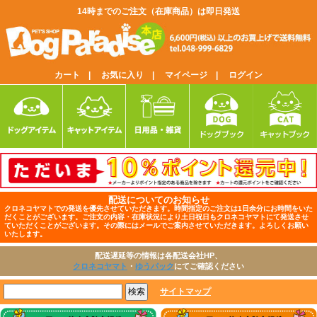
14時までのご注文（在庫商品）は即日発送
カート |
お気に入り |
マイページ |
ログイン
配送についてのお知らせ
クロネコヤマトでの発送を優先させていただきます。時間指定のご注文は1日余分にお時間をいた
だくことがございます。ご注文の内容・在庫状況により土日祝日もクロネコヤマトにて発送させ
ていただくことがございます。その際にはメールでご案内させていただきます。よろしくお願い
いたします。
配送遅延等の情報は各配送会社HP、
クロネコヤマト
・
ゆうパック
にてご確認ください
サイトマップ