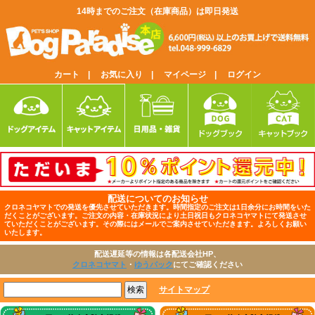
14時までのご注文（在庫商品）は即日発送
カート |
お気に入り |
マイページ |
ログイン
配送についてのお知らせ
クロネコヤマトでの発送を優先させていただきます。時間指定のご注文は1日余分にお時間をいた
だくことがございます。ご注文の内容・在庫状況により土日祝日もクロネコヤマトにて発送させ
ていただくことがございます。その際にはメールでご案内させていただきます。よろしくお願い
いたします。
配送遅延等の情報は各配送会社HP、
クロネコヤマト
・
ゆうパック
にてご確認ください
サイトマップ