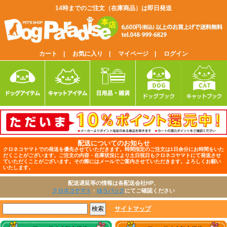
14時までのご注文（在庫商品）は即日発送
カート |
お気に入り |
マイページ |
ログイン
配送についてのお知らせ
クロネコヤマトでの発送を優先させていただきます。時間指定のご注文は1日余分にお時間をいた
だくことがございます。ご注文の内容・在庫状況により土日祝日もクロネコヤマトにて発送させ
ていただくことがございます。その際にはメールでご案内させていただきます。よろしくお願い
いたします。
配送遅延等の情報は各配送会社HP、
クロネコヤマト
・
ゆうパック
にてご確認ください
サイトマップ