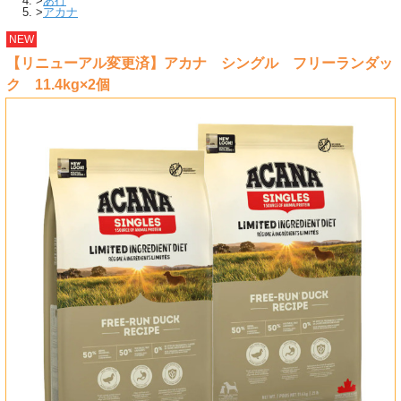
>
あ行
>
アカナ
NEW
【リニューアル変更済】アカナ シングル フリーランダッ
ク 11.4kg×2個