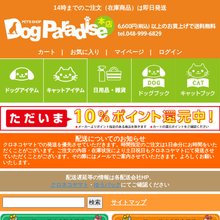
14時までのご注文（在庫商品）は即日発送
カート |
お気に入り |
マイページ |
ログイン
配送についてのお知らせ
クロネコヤマトでの発送を優先させていただきます。時間指定のご注文は1日余分にお時間をいた
だくことがございます。ご注文の内容・在庫状況により土日祝日もクロネコヤマトにて発送させ
ていただくことがございます。その際にはメールでご案内させていただきます。よろしくお願い
いたします。
配送遅延等の情報は各配送会社HP、
クロネコヤマト
・
ゆうパック
にてご確認ください
サイトマップ