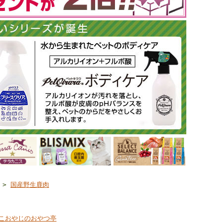
>
国産野生鹿肉
こおやじのおやつ亭