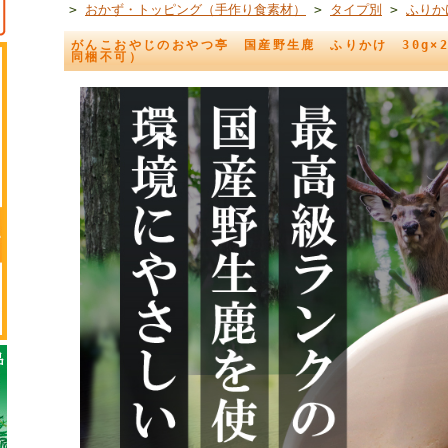
>
おかず・トッピング（手作り食素材）
>
タイプ別
>
ふりか
がんこおやじのおやつ亭 国産野生鹿 ふりかけ 30g×
同梱不可）