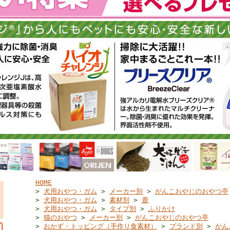
HOME
>
犬用おやつ・ガム
>
メーカー別
>
がんこおやじのおやつ亭
>
犬用おやつ・ガム
>
素材別
>
鹿
>
犬用おやつ・ガム
>
タイプ別
>
ふりかけ
>
猫のおやつ
>
メーカー別
>
がんこおやじのおやつ亭
>
おかず・トッピング（手作り食素材）
>
ブランド別
>
がん