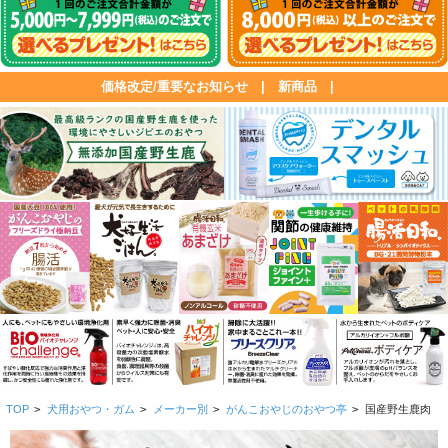
価格改定/重要なお知らせ
|
新商品
|
TOP
>
犬用おやつ・ガム
>
メーカー別
>
がんこおやじのおやつ亭
>
国産野生鹿肉