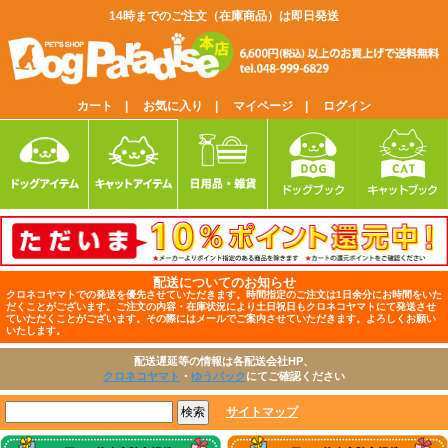
14時までのご注文（在庫商品）は即日発送
カート |
お気に入り |
マイページ |
ログイン
配送についてのお知らせ
クロネコヤマトでの発送を優先させていただきます。時間指定のご注文は1日余分にお時間をいた
だくことがございます。ご注文の内容・在庫状況により土日祝日もクロネコヤマトにて発送させ
ていただくことがございます。その際にはメールでご案内させていただきます。よろしくお願い
いたします。
配送遅延等の情報は各配送会社HP、
クロネコヤマト
・
ゆうパック
にてご確認ください
サイトマップ