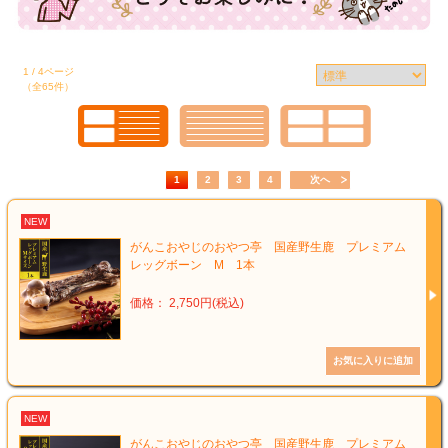
1 / 4ページ
（全65件）
1
2
3
4
次へ
NEW
がんこおやじのおやつ亭 国産野生鹿 プレミアム
レッグボーン M 1本
価格： 2,750円(税込)
NEW
がんこおやじのおやつ亭 国産野生鹿 プレミアム