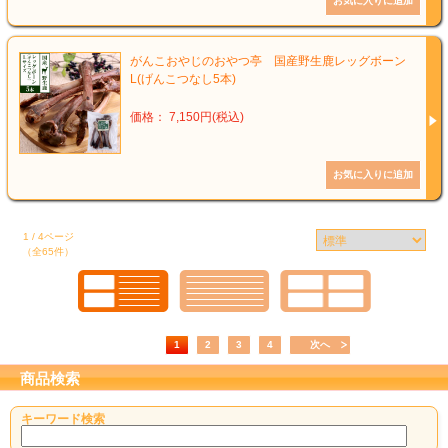
がんこおやじのおやつ亭 国産野生鹿レッグボーン
L(げんこつなし5本)
価格： 7,150円(税込)
1 / 4ページ
（全65件）
1
2
3
4
次へ
商品検索
キーワード検索