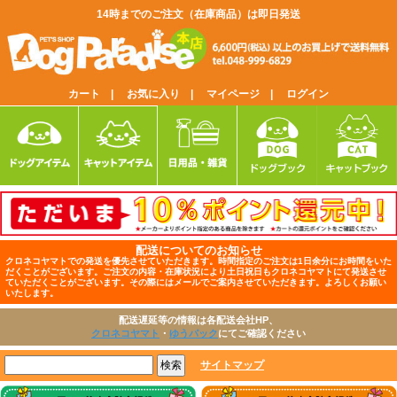
14時までのご注文（在庫商品）は即日発送
カート |
お気に入り |
マイページ |
ログイン
配送についてのお知らせ
クロネコヤマトでの発送を優先させていただきます。時間指定のご注文は1日余分にお時間をいた
だくことがございます。ご注文の内容・在庫状況により土日祝日もクロネコヤマトにて発送させ
ていただくことがございます。その際にはメールでご案内させていただきます。よろしくお願い
いたします。
配送遅延等の情報は各配送会社HP、
クロネコヤマト
・
ゆうパック
にてご確認ください
サイトマップ