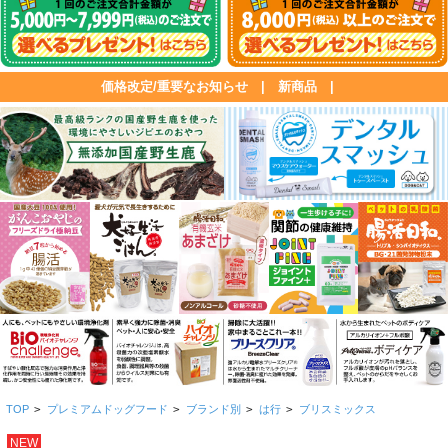
価格改定/重要なお知らせ
|
新商品
|
TOP
>
プレミアムドッグフード
>
ブランド別
>
は行
>
ブリスミックス
NEW