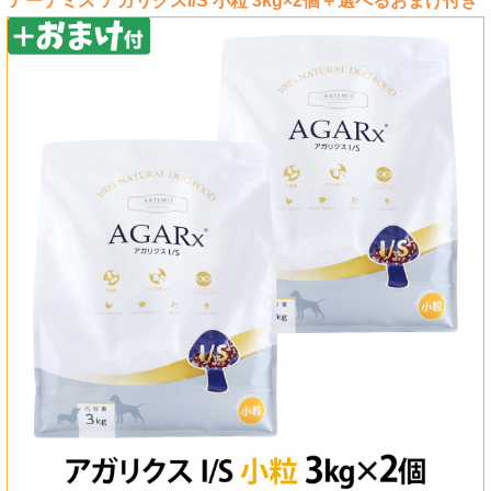
アーテミス アガリクスI/S 小粒 3kg×2個＋選べるおまけ付き