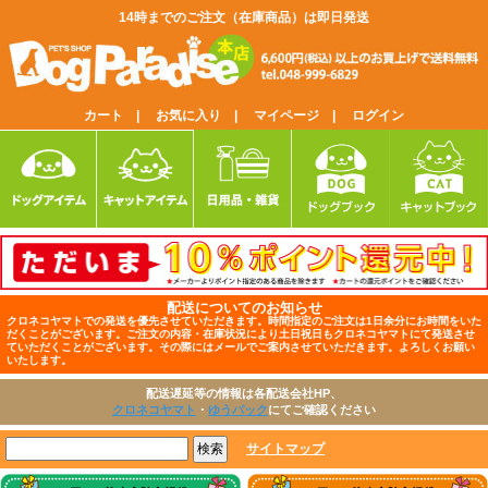
14時までのご注文（在庫商品）は即日発送
カート |
お気に入り |
マイページ |
ログイン
配送についてのお知らせ
クロネコヤマトでの発送を優先させていただきます。時間指定のご注文は1日余分にお時間をいた
だくことがございます。ご注文の内容・在庫状況により土日祝日もクロネコヤマトにて発送させ
ていただくことがございます。その際にはメールでご案内させていただきます。よろしくお願い
いたします。
配送遅延等の情報は各配送会社HP、
クロネコヤマト
・
ゆうパック
にてご確認ください
サイトマップ