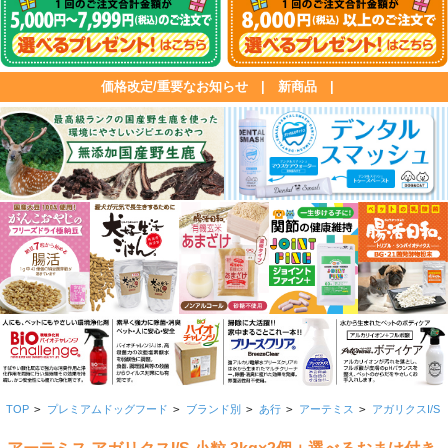
価格改定/重要なお知らせ
|
新商品
|
TOP
>
プレミアムドッグフード
>
ブランド別
>
あ行
>
アーテミス
>
アガリクスI/S