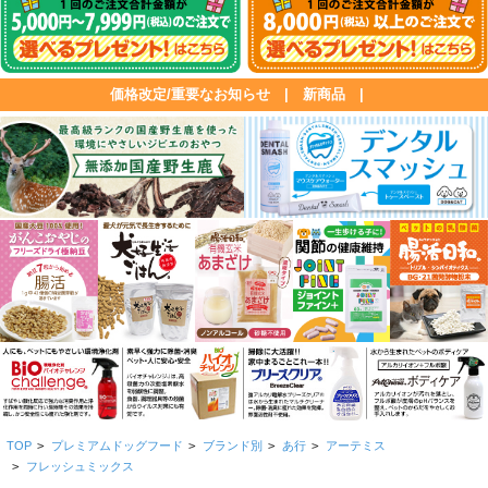
価格改定/重要なお知らせ
|
新商品
|
TOP
>
プレミアムドッグフード
>
ブランド別
>
あ行
>
アーテミス
>
フレッシュミックス