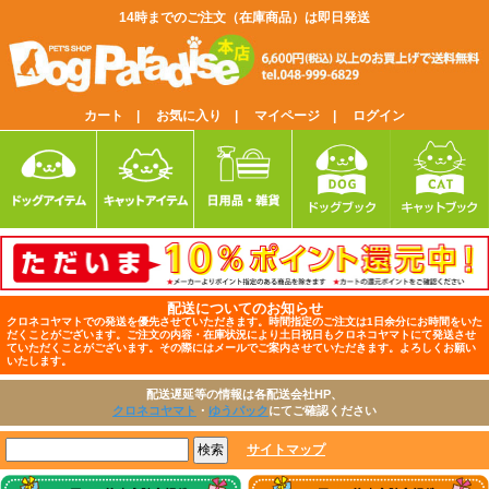
14時までのご注文（在庫商品）は即日発送
カート |
お気に入り |
マイページ |
ログイン
配送についてのお知らせ
クロネコヤマトでの発送を優先させていただきます。時間指定のご注文は1日余分にお時間をいた
だくことがございます。ご注文の内容・在庫状況により土日祝日もクロネコヤマトにて発送させ
ていただくことがございます。その際にはメールでご案内させていただきます。よろしくお願い
いたします。
配送遅延等の情報は各配送会社HP、
クロネコヤマト
・
ゆうパック
にてご確認ください
サイトマップ