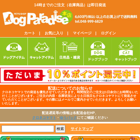
14時までのご注文（在庫商品）は即日発送
カート |
お気に入り |
マイページ |
ログイン
配送についてのお知らせ
クロネコヤマトでの発送を優先させていただきます。時間指定のご注文は1日余分にお時間をいた
だくことがございます。ご注文の内容・在庫状況により土日祝日もクロネコヤマトにて発送させ
ていただくことがございます。その際にはメールでご案内させていただきます。よろしくお願い
いたします。
配送遅延等の情報は各配送会社HP、
クロネコヤマト
・
ゆうパック
にてご確認ください
サイトマップ