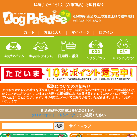
14時までのご注文（在庫商品）は即日発送
カート |
お気に入り |
マイページ |
ログイン
配送についてのお知らせ
クロネコヤマトでの発送を優先させていただきます。時間指定のご注文は1日余分にお時間をいた
だくことがございます。ご注文の内容・在庫状況により土日祝日もクロネコヤマトにて発送させ
ていただくことがございます。その際にはメールでご案内させていただきます。よろしくお願い
いたします。
配送遅延等の情報は各配送会社HP、
クロネコヤマト
・
ゆうパック
にてご確認ください
サイトマップ