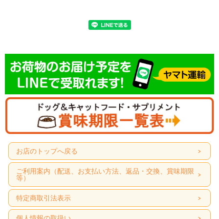
お店のトップへ戻る
ご利用案内（配送、お支払い方法、返品・交換、賞味期限
商品名
等）
ナチュラルハーベスト フラックス 結石ケア用
結石のトラブルが心配な愛犬のための食事療法食
特定商取引法表示
商品特長
個人情報の取扱い