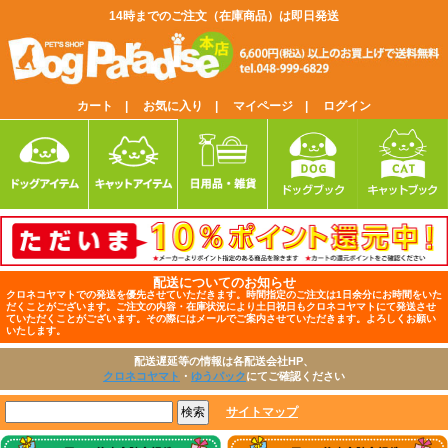
14時までのご注文（在庫商品）は即日発送
カート |
お気に入り |
マイページ |
ログイン
配送についてのお知らせ
クロネコヤマトでの発送を優先させていただきます。時間指定のご注文は1日余分にお時間をいた
だくことがございます。ご注文の内容・在庫状況により土日祝日もクロネコヤマトにて発送させ
ていただくことがございます。その際にはメールでご案内させていただきます。よろしくお願い
いたします。
配送遅延等の情報は各配送会社HP、
クロネコヤマト
・
ゆうパック
にてご確認ください
サイトマップ