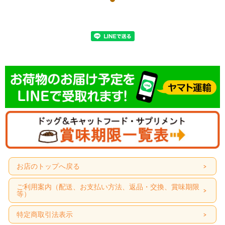
お店のトップへ戻る
ご利用案内（配送、お支払い方法、返品・交換、賞味期限
商品名
等）
ナチュラルハーベスト スキン&コート 《皮膚・被毛ケア》
健康的な皮膚・被毛 ”ナチュラルビューティー"のための食事
特定商取引法表示