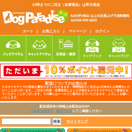
14時までのご注文（在庫商品）は即日発送
カート |
お気に入り |
マイページ |
ログイン
配送についてのお知らせ
クロネコヤマトでの発送を優先させていただきます。時間指定のご注文は1日余分にお時間をいた
だくことがございます。ご注文の内容・在庫状況により土日祝日もクロネコヤマトにて発送させ
ていただくことがございます。その際にはメールでご案内させていただきます。よろしくお願い
いたします。
配送遅延等の情報は各配送会社HP、
クロネコヤマト
・
ゆうパック
にてご確認ください
サイトマップ