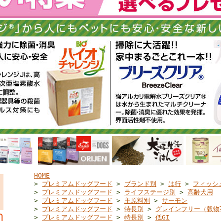
HOME
>
プレミアムドッグフード
>
ブランド別
>
は行
>
フィッシ
>
プレミアムドッグフード
>
ライフステージ別
>
高齢犬用
>
プレミアムドッグフード
>
主原料別
>
サーモン
>
プレミアムドッグフード
>
特長別
>
グレインフリー（穀物
>
プレミアムドッグフード
>
特長別
>
低GI