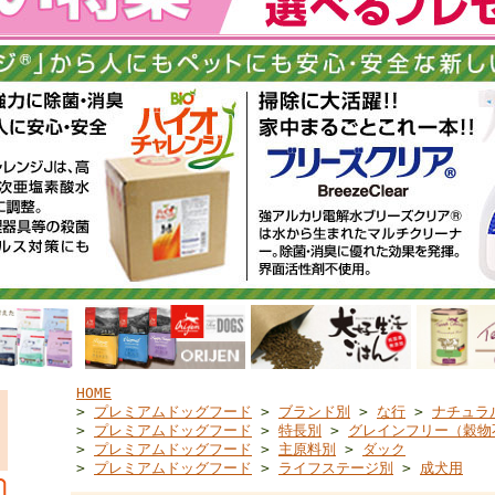
HOME
>
プレミアムドッグフード
>
ブランド別
>
な行
>
ナチュラ
>
プレミアムドッグフード
>
特長別
>
グレインフリー（穀物
>
プレミアムドッグフード
>
主原料別
>
ダック
>
プレミアムドッグフード
>
ライフステージ別
>
成犬用