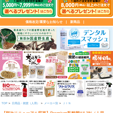
価格改定/重要なお知らせ
|
新商品
|
TOP
>
日用品・雑貨（人用）
>
メーカー別
>
ＪＩＮ