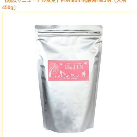
【順次リニューアル変更】Premium乳酸菌H&JIN（人用
450g）