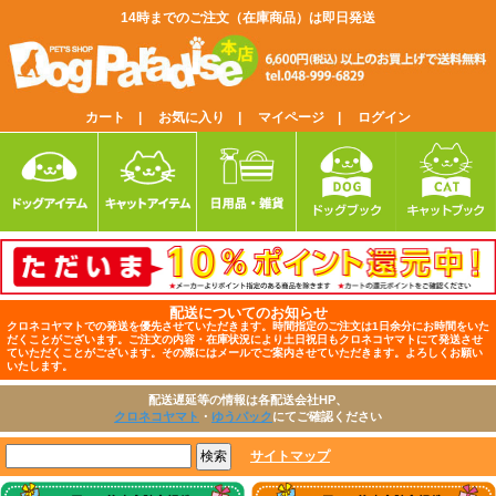
14時までのご注文（在庫商品）は即日発送
カート |
お気に入り |
マイページ |
ログイン
配送についてのお知らせ
クロネコヤマトでの発送を優先させていただきます。時間指定のご注文は1日余分にお時間をいた
だくことがございます。ご注文の内容・在庫状況により土日祝日もクロネコヤマトにて発送させ
ていただくことがございます。その際にはメールでご案内させていただきます。よろしくお願い
いたします。
配送遅延等の情報は各配送会社HP、
クロネコヤマト
・
ゆうパック
にてご確認ください
サイトマップ