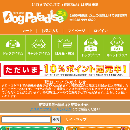
14時までのご注文（在庫商品）は即日発送
カート |
お気に入り |
マイページ |
ログイン
配送についてのお知らせ
クロネコヤマトでの発送を優先させていただきます。時間指定のご注文は1日余分にお時間をいた
だくことがございます。ご注文の内容・在庫状況により土日祝日もクロネコヤマトにて発送させ
ていただくことがございます。その際にはメールでご案内させていただきます。よろしくお願い
いたします。
配送遅延等の情報は各配送会社HP、
クロネコヤマト
・
ゆうパック
にてご確認ください
サイトマップ