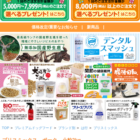
価格改定/重要なお知らせ
|
新商品
|
TOP
>
プレミアムドッグフード
>
ブランド別
>
は行
>
ブリスミックス