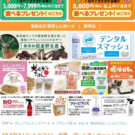
価格改定/重要なお知らせ
|
新商品
|
TOP
>
プレミアムドッグフード
>
ブランド別
>
さ行
>
SILKFULL（シルクフル）