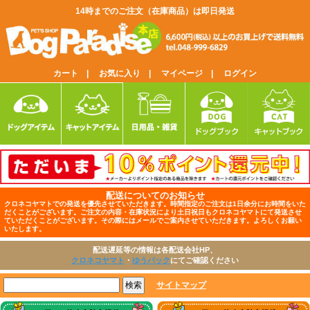
14時までのご注文（在庫商品）は即日発送
カート |
お気に入り |
マイページ |
ログイン
配送についてのお知らせ
クロネコヤマトでの発送を優先させていただきます。時間指定のご注文は1日余分にお時間をいた
だくことがございます。ご注文の内容・在庫状況により土日祝日もクロネコヤマトにて発送させ
ていただくことがございます。その際にはメールでご案内させていただきます。よろしくお願い
いたします。
配送遅延等の情報は各配送会社HP、
クロネコヤマト
・
ゆうパック
にてご確認ください
サイトマップ