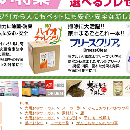
HOME
>
犬用おやつ・ガム
>
メーカー別
>
がんこおやじのおやつ亭
>
犬用おやつ・ガム
>
素材別
>
鹿
>
犬用おやつ・ガム
>
タイプ別
>
干し肉・乾燥肉
>
猫のおやつ
>
メーカー別
>
がんこおやじのおやつ亭