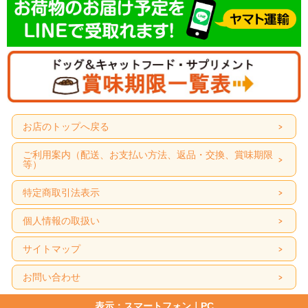
ベッツソリューション 肝臓サポート
消化性に優れた植物性タンパク質を豊富に含み、銅含有量を制限しています。ま
た、高カロリー設計で食欲不振でも十分な栄養補給が可能となるように配慮して
います。
商品特長
お店のトップへ戻る
ご利用案内（配送、お支払い方法、返品・交換、賞味期限
等）
特定商取引法表示
個人情報の取扱い
サイトマップ
お問い合わせ
表示：スマートフォン｜
PC