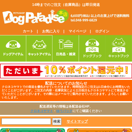
14時までのご注文（在庫商品）は即日発送
カート |
お気に入り |
マイページ |
ログイン
配送についてのお知らせ
クロネコヤマトでの発送を優先させていただきます。時間指定のご注文は1日余分にお時間をいた
だくことがございます。ご注文の内容・在庫状況により土日祝日もクロネコヤマトにて発送させ
ていただくことがございます。その際にはメールでご案内させていただきます。よろしくお願い
いたします。
配送遅延等の情報は各配送会社HP、
クロネコヤマト
・
ゆうパック
にてご確認ください
サイトマップ