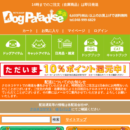
14時までのご注文（在庫商品）は即日発送
カート |
お気に入り |
マイページ |
ログイン
配送についてのお知らせ
クロネコヤマトでの発送を優先させていただきます。時間指定のご注文は1日余分にお時間をいた
だくことがございます。ご注文の内容・在庫状況により土日祝日もクロネコヤマトにて発送させ
ていただくことがございます。その際にはメールでご案内させていただきます。よろしくお願い
いたします。
配送遅延等の情報は各配送会社HP、
クロネコヤマト
・
ゆうパック
にてご確認ください
サイトマップ