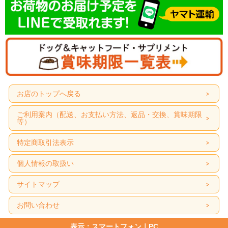
ベッツソリューション 胃腸サポート
傷ついた上皮再生に欠かせないエネルギーを保持するため、消化性の高い必須脂
肪酸を調整し、少量であっても充分な栄養素を確保できるよう高エネルギーに設
計しています。
商品特長
お店のトップへ戻る
ご利用案内（配送、お支払い方法、返品・交換、賞味期限
等）
特定商取引法表示
個人情報の取扱い
サイトマップ
お問い合わせ
表示：スマートフォン｜
PC