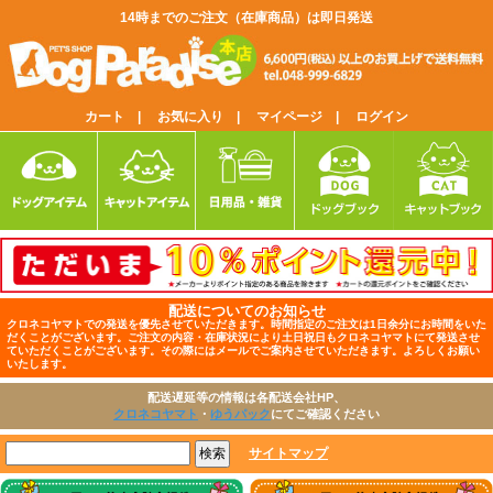
14時までのご注文（在庫商品）は即日発送
カート |
お気に入り |
マイページ |
ログイン
配送についてのお知らせ
クロネコヤマトでの発送を優先させていただきます。時間指定のご注文は1日余分にお時間をいた
だくことがございます。ご注文の内容・在庫状況により土日祝日もクロネコヤマトにて発送させ
ていただくことがございます。その際にはメールでご案内させていただきます。よろしくお願い
いたします。
配送遅延等の情報は各配送会社HP、
クロネコヤマト
・
ゆうパック
にてご確認ください
サイトマップ