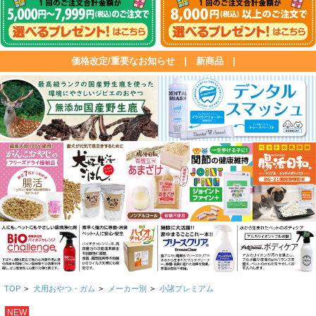
価格改定/重要なお知らせ
|
新商品
|
TOP
>
犬用おやつ・ガム
>
メーカー別
>
小諸プレミアム
NEW