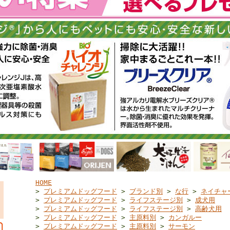
HOME
>
プレミアムドッグフード
>
ブランド別
>
な行
>
ネイチャ
>
プレミアムドッグフード
>
ライフステージ別
>
成犬用
>
プレミアムドッグフード
>
ライフステージ別
>
高齢犬用
>
プレミアムドッグフード
>
主原料別
>
カンガルー
>
プレミアムドッグフード
>
主原料別
>
サーモン