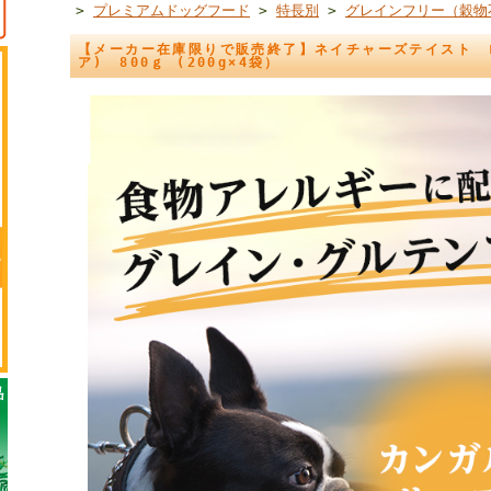
>
プレミアムドッグフード
>
特長別
>
グレインフリー（穀物
【メーカー在庫限りで販売終了】ネイチャーズテイスト 
ア) 800ｇ (200g×4袋）