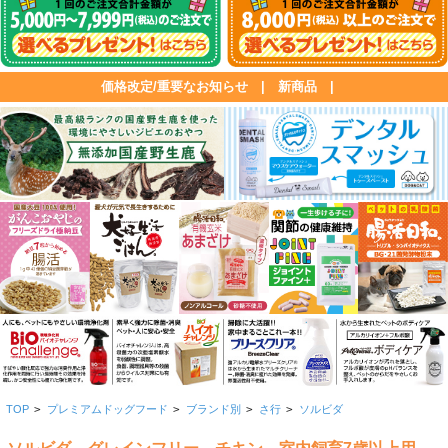
価格改定/重要なお知らせ
|
新商品
|
TOP
>
プレミアムドッグフード
>
ブランド別
>
さ行
>
ソルビダ