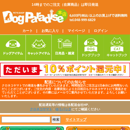
14時までのご注文（在庫商品）は即日発送
カート |
お気に入り |
マイページ |
ログイン
配送についてのお知らせ
クロネコヤマトでの発送を優先させていただきます。時間指定のご注文は1日余分にお時間をいた
だくことがございます。ご注文の内容・在庫状況により土日祝日もクロネコヤマトにて発送させ
ていただくことがございます。その際にはメールでご案内させていただきます。よろしくお願い
いたします。
配送遅延等の情報は各配送会社HP、
クロネコヤマト
・
ゆうパック
にてご確認ください
サイトマップ