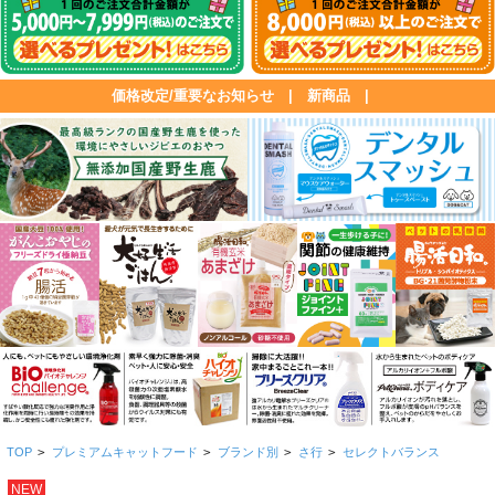
価格改定/重要なお知らせ
|
新商品
|
TOP
>
プレミアムキャットフード
>
ブランド別
>
さ行
>
セレクトバランス
NEW