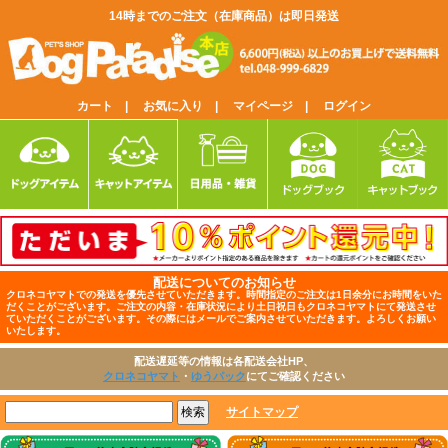
14時までのご注文（在庫商品）は即日発送
カート |
お気に入り |
マイページ |
ログイン
配送についてのお知らせ
クロネコヤマトでの発送を優先させていただきます。時間指定のご注文は1日余分にお時間をいた
だくことがございます。ご注文の内容・在庫状況により土日祝日もクロネコヤマトにて発送させ
ていただくことがございます。その際にはメールでご案内させていただきます。よろしくお願い
いたします。
配送遅延等の情報は各配送会社HP、
クロネコヤマト
・
ゆうパック
にてご確認ください
サイトマップ