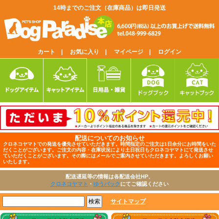
14時までのご注文（在庫商品）は即日発送
カート |
お気に入り |
マイページ |
ログイン
配送についてのお知らせ
クロネコヤマトでの発送を優先させていただきます。時間指定のご注文は1日余分にお時間をいた
だくことがございます。ご注文の内容・在庫状況により土日祝日もクロネコヤマトにて発送させ
ていただくことがございます。その際にはメールでご案内させていただきます。よろしくお願い
いたします。
配送遅延等の情報は各配送会社HP、
クロネコヤマト
・
ゆうパック
にてご確認ください
サイトマップ