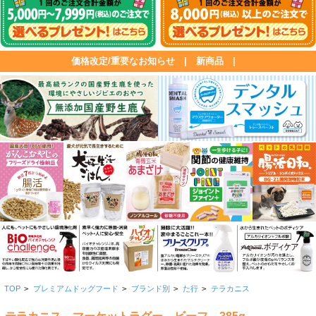
価格改定/重要なお知らせ
|
新商品
|
TOP
>
プレミアムドッグフード
>
ブランド別
>
た行
>
テラカニス