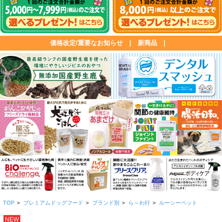
価格改定/重要なお知らせ
|
新商品
|
TOP
>
プレミアムドッグフード
>
ブランド別
>
ら～わ行
>
ルーシーペット
NEW