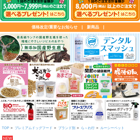
価格改定/重要なお知らせ
|
新商品
|
TOP
>
プレミアムドッグフード
>
ブランド別
>
ら～わ行
>
ルーシーペット
NEW