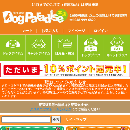
14時までのご注文（在庫商品）は即日発送
カート |
お気に入り |
マイページ |
ログイン
配送についてのお知らせ
クロネコヤマトでの発送を優先させていただきます。時間指定のご注文は1日余分にお時間をいた
だくことがございます。ご注文の内容・在庫状況により土日祝日もクロネコヤマトにて発送させ
ていただくことがございます。その際にはメールでご案内させていただきます。よろしくお願い
いたします。
配送遅延等の情報は各配送会社HP、
クロネコヤマト
・
ゆうパック
にてご確認ください
サイトマップ