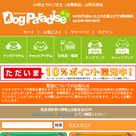
14時までのご注文（在庫商品）は即日発送
カート |
お気に入り |
マイページ |
ログイン
配送についてのお知らせ
クロネコヤマトでの発送を優先させていただきます。時間指定のご注文は1日余分にお時間をいた
だくことがございます。ご注文の内容・在庫状況により土日祝日もクロネコヤマトにて発送させ
ていただくことがございます。その際にはメールでご案内させていただきます。よろしくお願い
いたします。
配送遅延等の情報は各配送会社HP、
クロネコヤマト
・
ゆうパック
にてご確認ください
サイトマップ