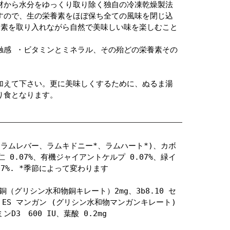
材から水分をゆっくり取り除く独自の冷凍乾燥製法
すので、生の栄養素をほぼ保ち全ての風味を閉じ込
養素を取り入れながら自然で美味しい味を楽しむこと
触感 ・ビタミンとミネラル、その殆どの栄養素その
加えて下さい。更に美味しくするために、ぬるま湯
り食となります。
、ラムレバー、ラムキドニー*、ラムハート*)、カボ
仁 0.07%、有機ジャイアントケルプ 0.07%、緑イ
.07%. *季節によって変わります
 銅（グリシン水和物銅キレート）2mg、3b8.10 セ
mg、ES マンガン (グリシン水和物マンガンキレート)
ンD3 600 IU、葉酸 0.2mg