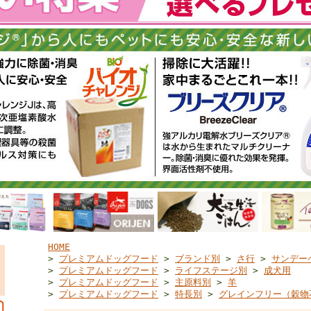
HOME
>
プレミアムドッグフード
>
ブランド別
>
さ行
>
サンデー
>
プレミアムドッグフード
>
ライフステージ別
>
成犬用
>
プレミアムドッグフード
>
主原料別
>
羊
>
プレミアムドッグフード
>
特長別
>
グレインフリー（穀物