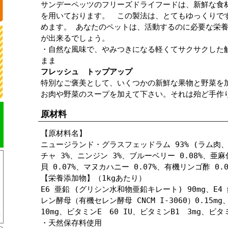
サンデーペッツのフリーズドライフードは、新鮮な食
を用いております。 この製法は、とてもゆっくりで
めます。 あなたのペットは、活動するのに必要な栄
が出来るでしょう。
・自然な風味で、やみつきになる軽くてサクサクした
まま
フレッシュ トップアップ
特別なご褒美として、いくつかの新鮮な果物と野菜を
お肉や野菜のスープを加えて下さい。それは殆ど手作
原材料
【原材料名】
ニュージランド・グラスフェッドラム 93% (ラム肉
チャ 3%、ニンジン 3%、ブルーベリー 0.08%、亜麻
貝 0.07%、マヌカハニー 0.07%、有機リンゴ酢 0
【栄養添加物】（1kgあたり）
E6 亜鉛 (グリシン水和物亜鉛キレート) 90mg、E4
レン酵母（有機セレン酵母 CNCM I-3060）0.15
10mg、ビタミンE 60 IU、ビタミンB1 3mg、ビタミ
・天然保存料使用