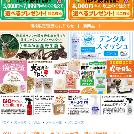
価格改定/重要なお知らせ
|
新商品
|
TOP
>
犬用おやつ・ガム
>
メーカー別
>
グリニーズ