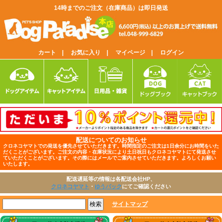
14時までのご注文（在庫商品）は即日発送
カート |
お気に入り |
マイページ |
ログイン
配送についてのお知らせ
クロネコヤマトでの発送を優先させていただきます。時間指定のご注文は1日余分にお時間をいた
だくことがございます。ご注文の内容・在庫状況により土日祝日もクロネコヤマトにて発送させ
ていただくことがございます。その際にはメールでご案内させていただきます。よろしくお願い
いたします。
配送遅延等の情報は各配送会社HP、
クロネコヤマト
・
ゆうパック
にてご確認ください
サイトマップ