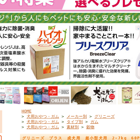
HOME
>
犬用おやつ・ガム
>
メーカー別
>
グリニーズ
>
犬用おやつ・ガム
>
タイプ別
>
ガム
>
犬用おやつ・ガム
>
素材別
>
穀物
グリニーズ プラス 成犬用 超小型犬用 2-7kg 60P