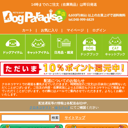
14時までのご注文（在庫商品）は即日発送
カート |
お気に入り |
マイページ |
ログイン
配送についてのお知らせ
クロネコヤマトでの発送を優先させていただきます。時間指定のご注文は1日余分にお時間をいた
だくことがございます。ご注文の内容・在庫状況により土日祝日もクロネコヤマトにて発送させ
ていただくことがございます。その際にはメールでご案内させていただきます。よろしくお願い
いたします。
配送遅延等の情報は各配送会社HP、
クロネコヤマト
・
ゆうパック
にてご確認ください
サイトマップ