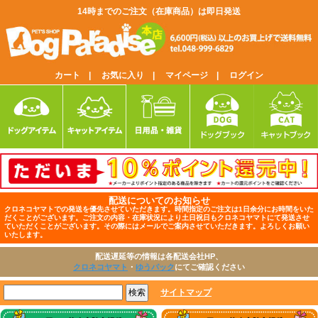
14時までのご注文（在庫商品）は即日発送
カート |
お気に入り |
マイページ |
ログイン
配送についてのお知らせ
クロネコヤマトでの発送を優先させていただきます。時間指定のご注文は1日余分にお時間をいた
だくことがございます。ご注文の内容・在庫状況により土日祝日もクロネコヤマトにて発送させ
ていただくことがございます。その際にはメールでご案内させていただきます。よろしくお願い
いたします。
配送遅延等の情報は各配送会社HP、
クロネコヤマト
・
ゆうパック
にてご確認ください
サイトマップ