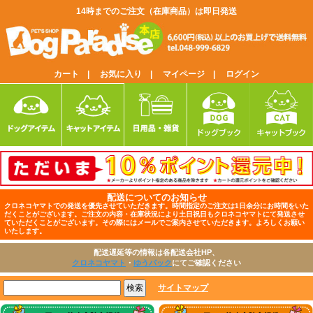
14時までのご注文（在庫商品）は即日発送
カート |
お気に入り |
マイページ |
ログイン
配送についてのお知らせ
クロネコヤマトでの発送を優先させていただきます。時間指定のご注文は1日余分にお時間をいた
だくことがございます。ご注文の内容・在庫状況により土日祝日もクロネコヤマトにて発送させ
ていただくことがございます。その際にはメールでご案内させていただきます。よろしくお願い
いたします。
配送遅延等の情報は各配送会社HP、
クロネコヤマト
・
ゆうパック
にてご確認ください
サイトマップ