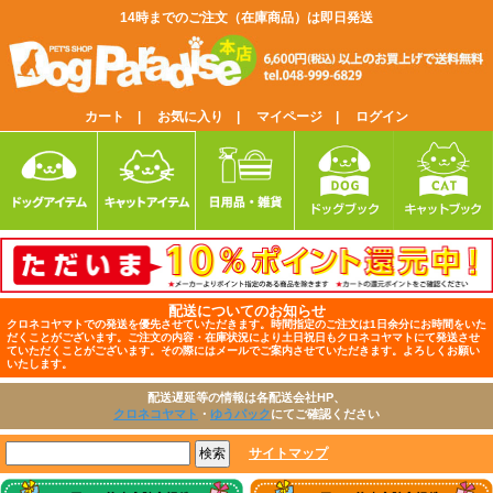
14時までのご注文（在庫商品）は即日発送
カート |
お気に入り |
マイページ |
ログイン
配送についてのお知らせ
クロネコヤマトでの発送を優先させていただきます。時間指定のご注文は1日余分にお時間をいた
だくことがございます。ご注文の内容・在庫状況により土日祝日もクロネコヤマトにて発送させ
ていただくことがございます。その際にはメールでご案内させていただきます。よろしくお願い
いたします。
配送遅延等の情報は各配送会社HP、
クロネコヤマト
・
ゆうパック
にてご確認ください
サイトマップ