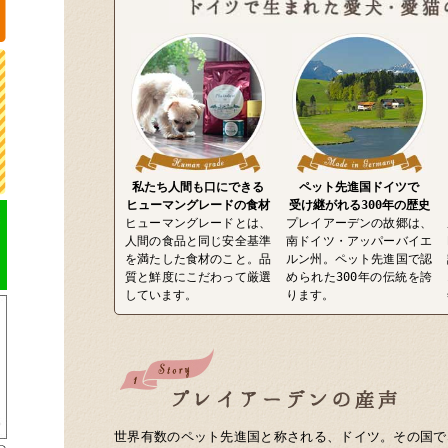
私たち人間も口にできる
ペット先進国ドイツで
ヒューマングレードの食材
受け継がれる300年の歴史
ヒューマングレードとは、
プレイアーデンの故郷は、
人間の食品と同じ安全基準
南ドイツ・アッパーバイエ
を満たした食材のこと。品
ルン州。ペット先進国で認
質と鮮度にこだわって厳選
められた300年の伝統を誇
しています。
ります。
世界有数のペット先進国と称される、ドイツ。その国で3