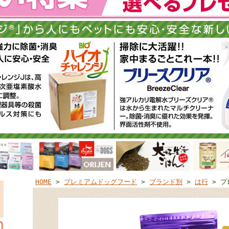
HOME
>
プレミアムドッグフード
>
ブランド別
>
は行
> プ