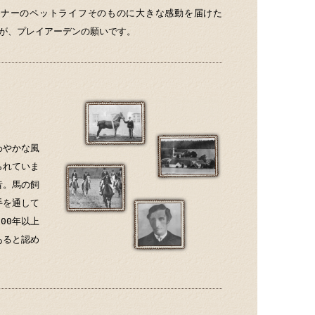
ーナーのペットライフそのものに大きな感動を届けた
が、プレイアーデンの願いです。
わやかな風
られていま
昔。馬の飼
手を通して
00年以上
あると認め