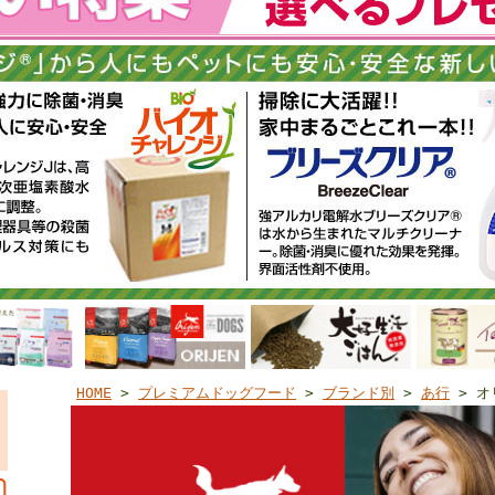
HOME
>
プレミアムドッグフード
>
ブランド別
>
あ行
> オ