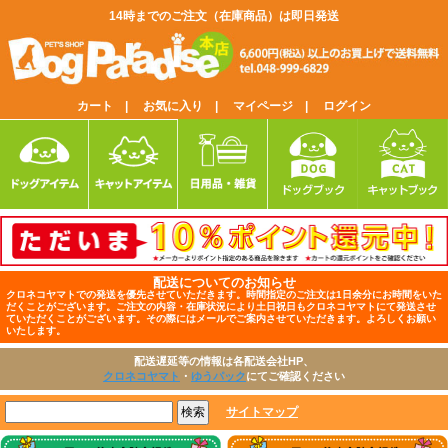
14時までのご注文（在庫商品）は即日発送
カート |
お気に入り |
マイページ |
ログイン
配送についてのお知らせ
クロネコヤマトでの発送を優先させていただきます。時間指定のご注文は1日余分にお時間をいた
だくことがございます。ご注文の内容・在庫状況により土日祝日もクロネコヤマトにて発送させ
ていただくことがございます。その際にはメールでご案内させていただきます。よろしくお願い
いたします。
配送遅延等の情報は各配送会社HP、
クロネコヤマト
・
ゆうパック
にてご確認ください
サイトマップ