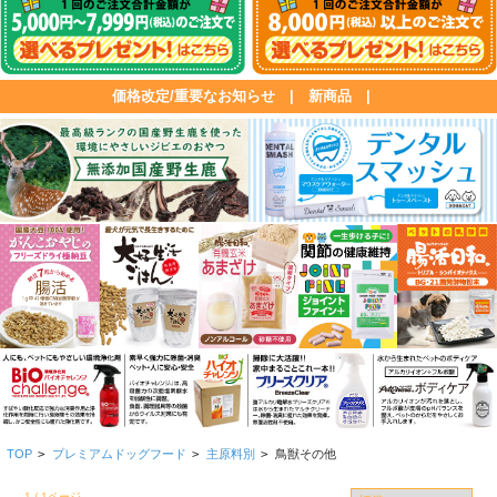
価格改定/重要なお知らせ
|
新商品
|
TOP
>
プレミアムドッグフード
>
主原料別
>
鳥獣その他
1 / 1ページ