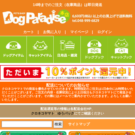
14時までのご注文（在庫商品）は即日発送
カート |
お気に入り |
マイページ |
ログイン
配送についてのお知らせ
クロネコヤマトでの発送を優先させていただきます。時間指定のご注文は1日余分にお時間をいた
だくことがございます。ご注文の内容・在庫状況により土日祝日もクロネコヤマトにて発送させ
ていただくことがございます。その際にはメールでご案内させていただきます。よろしくお願い
いたします。
配送遅延等の情報は各配送会社HP、
クロネコヤマト
・
ゆうパック
にてご確認ください
サイトマップ