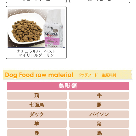
ナチュラルハーベスト
マイリトルダーリン
鳥獣類
鶏
牛
七面鳥
豚
ダック
バイソン
羊
猪
鹿
馬