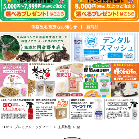
価格改定/重要なお知らせ
|
新商品
|
TOP
>
プレミアムドッグフード
>
主原料別
>
猪