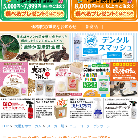
価格改定/重要なお知らせ
|
新商品
|
TOP
>
犬用おやつ・ガム
>
メーカー別
>
ニューヨーク ボンボーン