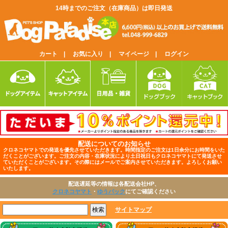
14時までのご注文（在庫商品）は即日発送
カート |
お気に入り |
マイページ |
ログイン
配送についてのお知らせ
クロネコヤマトでの発送を優先させていただきます。時間指定のご注文は1日余分にお時間をいた
だくことがございます。ご注文の内容・在庫状況により土日祝日もクロネコヤマトにて発送させ
ていただくことがございます。その際にはメールでご案内させていただきます。よろしくお願い
いたします。
配送遅延等の情報は各配送会社HP、
クロネコヤマト
・
ゆうパック
にてご確認ください
サイトマップ