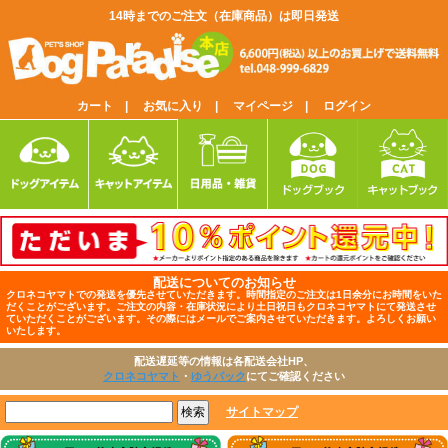
14時までのご注文（在庫商品）は即日発送
カート |
お気に入り |
マイページ |
ログイン
配送についてのお知らせ
クロネコヤマトでの発送を優先させていただきます。時間指定のご注文は1日余分にお時間をいた
だくことがございます。ご注文の内容・在庫状況により土日祝日もクロネコヤマトにて発送させ
ていただくことがございます。その際にはメールでご案内させていただきます。よろしくお願い
いたします。
配送遅延等の情報は各配送会社HP、
クロネコヤマト
・
ゆうパック
にてご確認ください
サイトマップ