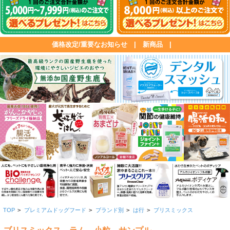
価格改定/重要なお知らせ
|
新商品
|
TOP
>
プレミアムドッグフード
>
ブランド別
>
は行
>
ブリスミックス