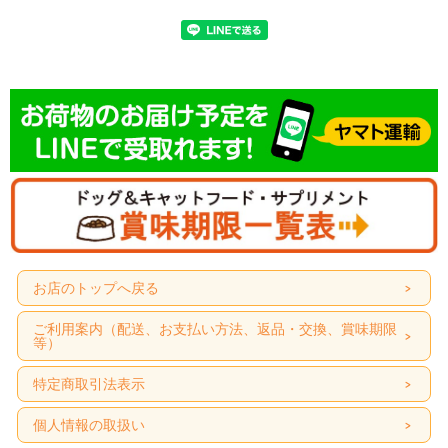
お水をあまり飲まないワンちゃんネコちゃんのために開発された不思議な
器
生命に欠かせない水。家族の一員であるネコちゃん、ワンちゃん達がより
お店のトップへ戻る
好んでその大切なお水を飲んでくれるよう、試行錯誤しつつ開発されたの
がこのヘルスウォーターシリーズです。 この器に入れたお水には、風味に
ご利用案内（配送、お支払い方法、返品・交換、賞味期限
微細な変化が起きます。ネコちゃん、ワンちゃん達の味覚の好みにも個体
等）
差があり、この変化が全ての動物に好まれるとは言えませんが、2002年の
発売以来、よりお水を飲んでもらうための一つの選択肢として、たくさん
特定商取引法表示
の方々に役立っています。
■水をあまり飲まない猫ちゃんに。今とっても売れているウォーターボール
個人情報の取扱い
です。