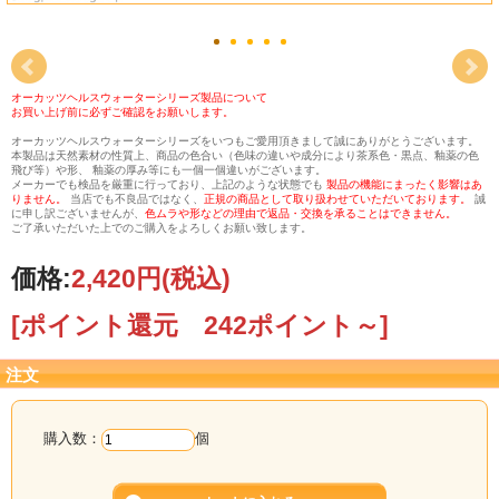
オーカッツヘルスウォーターシリーズ製品について
お買い上げ前に必ずご確認をお願いします。
オーカッツヘルスウォーターシリーズをいつもご愛用頂きまして誠にありがとうございます。
本製品は天然素材の性質上、商品の色合い（色味の違いや成分により茶系色・黒点、釉薬の色
飛び等）や形、 釉薬の厚み等にも一個一個違いがございます。
メーカーでも検品を厳重に行っており、上記のような状態でも
製品の機能にまったく影響はあ
りません。
当店でも不良品ではなく、
正規の商品として取り扱わせていただいております。
誠
に申し訳ございませんが、
色ムラや形などの理由で返品・交換を承ることはできません。
ご了承いただいた上でのご購入をよろしくお願い致します。
価格:
2,420円
(税込)
[ポイント還元 242ポイント～]
注文
購入数：
個