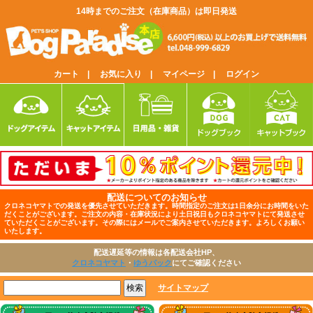
14時までのご注文（在庫商品）は即日発送
カート |
お気に入り |
マイページ |
ログイン
配送についてのお知らせ
クロネコヤマトでの発送を優先させていただきます。時間指定のご注文は1日余分にお時間をいた
だくことがございます。ご注文の内容・在庫状況により土日祝日もクロネコヤマトにて発送させ
ていただくことがございます。その際にはメールでご案内させていただきます。よろしくお願い
いたします。
配送遅延等の情報は各配送会社HP、
クロネコヤマト
・
ゆうパック
にてご確認ください
サイトマップ